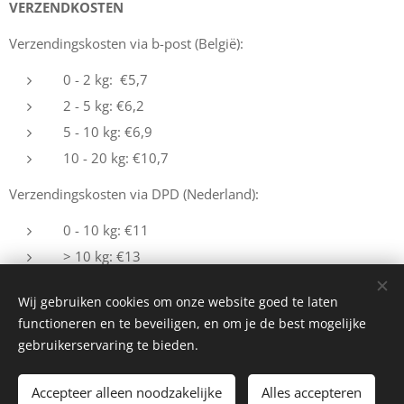
VERZENDKOSTEN
Verzendingskosten via b-post (België):
0 - 2 kg: €5,7
2 - 5 kg: €6,2
5 - 10 kg: €6,9
10 - 20 kg: €10,7
Verzendingskosten via DPD (Nederland):
0 - 10 kg: €11
> 10 kg: €13
Wij gebruiken cookies om onze website goed te laten
functioneren en te beveiligen, en om je de best mogelijke
gebruikerservaring te bieden.
© 2022 - Alle rechten voorbehouden
Accepteer alleen noodzakelijke
terms & conditions
-
privacy policy
Alles accepteren
Cookies